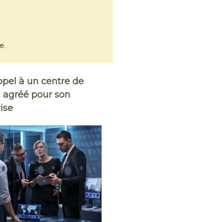
se
.
ppel à un centre de
n agréé pour son
ise