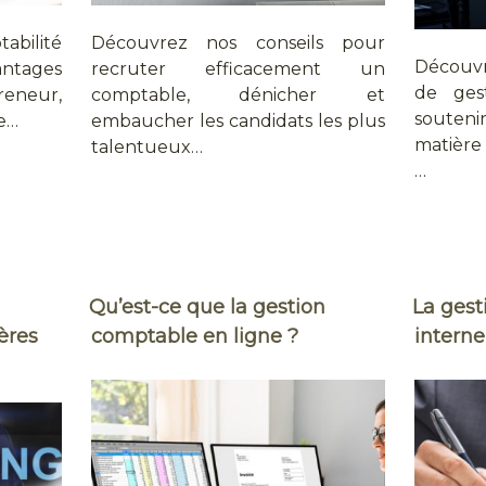
bilité
Découvrez nos conseils pour
Découv
vantages
recruter efficacement un
de ges
reneur,
comptable, dénicher et
souten
le…
embaucher les candidats les plus
matière 
talentueux…
…
Qu’est-ce que la gestion
La ges
tères
comptable en ligne ?
interne